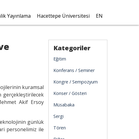
nlik Yayınlama
Hacettepe Üniversitesi
EN
ve
Kategoriler
Eğitim
Konferans / Seminer
Kongre / Sempozyum
ojilerinin kuramsal
Konser / Gösteri
 gerçekleştirilecek
Mehmet Akif Ersoy
Müsabaka
Sergi
 teknolojinin günlük
Tören
ri personelimiz ile