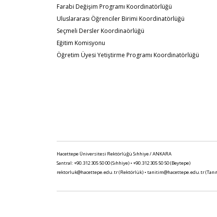
Farabi Değişim Programı Koordinatörlüğü
Uluslararası Öğrenciler Birimi Koordinatörlüğü
Seçmeli Dersler Koordinaörlüğü
Eğitim Komisyonu
Öğretim Üyesi Yetiştirme Programı Koordinatörlüğü
Hacettepe Üniversitesi Rektörlüğü Sıhhiye / ANKARA
Santral: +90.312 305 50 00 (Sıhhiye) • +90.312 305 50 50 (Beytepe)
rektorluk@hacettepe.edu.tr
(Rektörlük) •
tanitim@hacettepe.edu.tr
(Tanı