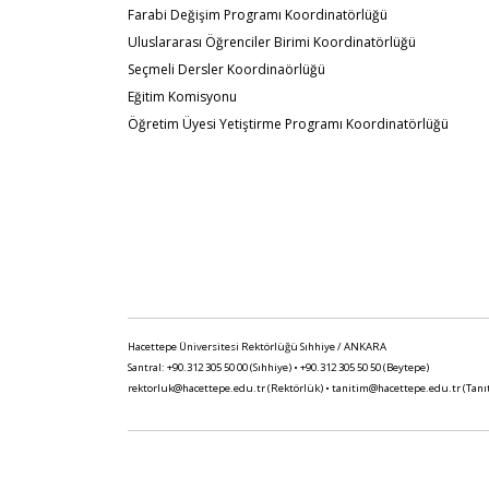
Farabi Değişim Programı Koordinatörlüğü
Uluslararası Öğrenciler Birimi Koordinatörlüğü
Seçmeli Dersler Koordinaörlüğü
Eğitim Komisyonu
Öğretim Üyesi Yetiştirme Programı Koordinatörlüğü
Hacettepe Üniversitesi Rektörlüğü Sıhhiye / ANKARA
Santral: +90.312 305 50 00 (Sıhhiye) • +90.312 305 50 50 (Beytepe)
rektorluk@hacettepe.edu.tr
(Rektörlük) •
tanitim@hacettepe.edu.tr
(Tanı