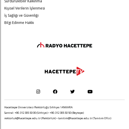
Sürdürülebilir Kalkınma
Kişisel Verilerin İşlenmesi
İş Sağlığı ve Güvenliği
Bilgi Edinme Hakkı
Hacettepe Üniversitesi Rektörlüğü Sıhhiye / ANKARA
Santral: +90.312 305 50 00 (Sıhhiye) • +90.312 305 50 50 (Beytepe)
rektorluk@hacettepe.edu.tr
(Rektörlük) •
tanitim@hacettepe.edu.tr
(Tanıtım Ofisi)