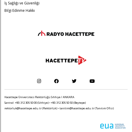
İş Sağlığı ve Güvenliği
Bilgi Edinme Hakkı
Hacettepe Üniversitesi Rektörlüğü Sıhhiye / ANKARA
Santral: +90.312 305 50 00 (Sıhhiye) • +90.312 305 50 50 (Beytepe)
rektorluk@hacettepe.edu.tr
(Rektörlük) •
tanitim@hacettepe.edu.tr
(Tanıtım Ofisi)